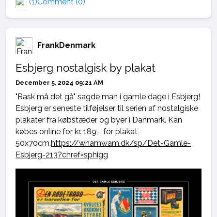
(1)
Comment (0)
FrankDenmark
Esbjerg nostalgisk by plakat
December 5, 2024 09:21 AM
"Rask må det gå" sagde man i gamle dage i Esbjerg!
Esbjerg er seneste tilføjelser til serien af nostalgiske
plakater fra købstæder og byer i Danmark. Kan
købes online for kr. 189,- for plakat
50x70cm.
https://whamwam.dk/sp/Det-Gamle-
Esbjerg-213?chref=sphigg