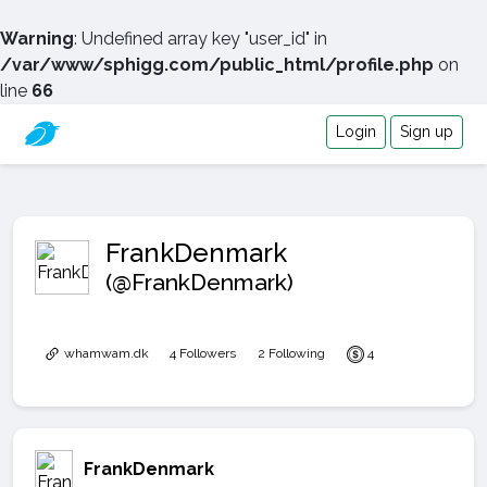
Warning
: Undefined array key "user_id" in
/var/www/sphigg.com/public_html/profile.php
on
line
66
Login
Sign up
FrankDenmark
(@FrankDenmark)
whamwam.dk
4 Followers
2 Following
4
FrankDenmark