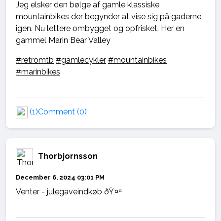
Jeg elsker den bølge af gamle klassiske
mountainbikes der begynder at vise sig på gaderne
igen. Nu lettere ombygget og opfrisket. Her en
gammel Marin Bear Valley
#retromtb
#gamlecykler
#mountainbikes
#marinbikes
(1)
Comment (0)
Thorbjornsson
December 6, 2024 03:01 PM
Venter - julegaveindkøb ðŸ¤ª