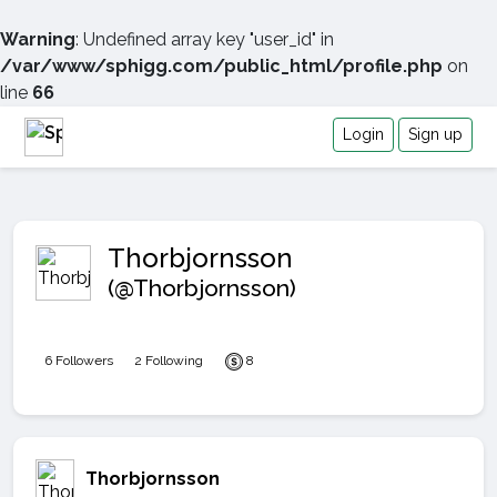
Warning
: Undefined array key "user_id" in
/var/www/sphigg.com/public_html/profile.php
on
line
66
Login
Sign up
Thorbjornsson
(@Thorbjornsson)
6 Followers
2 Following
8
Thorbjornsson