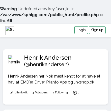
Warning
: Undefined array key "user_id" in
/var/www/sphigg.com/public_html/profile.php
on
line
66
Login
Sign up
Henrik Andersen
(@henrikandersen)
Henrik Andersen her. Nok mest kendt for at have et
hav af EMD'er. Driver Pilanto Aps og linkshop.dk
pilanto.dk
4 Followers
2 Following
0