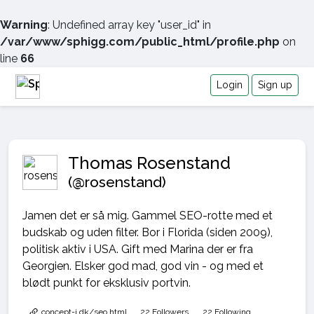
Warning
: Undefined array key "user_id" in
/var/www/sphigg.com/public_html/profile.php
on
line
66
Login
Sign up
Thomas Rosenstand
(@rosenstand)
Jamen det er så mig. Gammel SEO-rotte med et
budskab og uden filter. Bor i Florida (siden 2009),
politisk aktiv i USA. Gift med Marina der er fra
Georgien. Elsker god mad, god vin - og med et
blødt punkt for eksklusiv portvin.
concept-i.dk/seo.html
22 Followers
22 Following