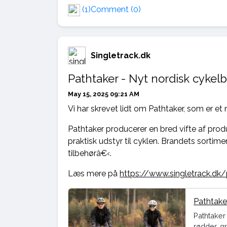
(1)
Comment (0)
Singletrack.dk
Pathtaker - Nyt nordisk cykel
May 15, 2025 09:21 AM
Vi har skrevet lidt om Pathtaker, som er et
Pathtaker producerer en bred vifte af produ
praktisk udstyr til cyklen. Brandets sortimen
tilbehørâ€‹.
Læs mere på
https://www.singletrack.dk/
Pathtake
Pathtaker
rødder, g