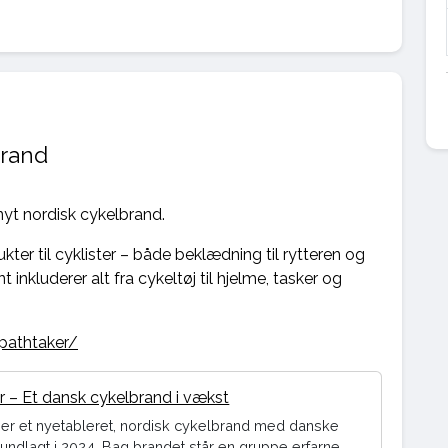
brand
 nyt nordisk cykelbrand.
kter til cyklister – både beklædning til rytteren og
t inkluderer alt fra cykeltøj til hjelme, tasker og
pathtaker/
r – Et dansk cykelbrand i vækst
 er et nyetableret, nordisk cykelbrand med danske
rundlagt i 2024​. Bag brandet står en gruppe erfarne