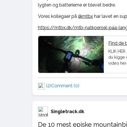
lygten og batterierne er blevet bedre.
Vores kollegaer på
@mtbx
har lavet en supe
https://mtbx.dk/mtb-natkoersel-paa-lang
Find de 
KLIK HER 
du kigge 
video her
(2)
Comment (0)
Singletrack.dk
De 10 mest episke mountainbi