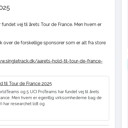
2025
undet vej til årets Tour de France. Men hvem er
lik over de forskellige sponsorer som er alt fra store
w.singletrack.dk/aarets-hold-til-tour-de-france-
d til Tour de France 2025
rldTeams og 5 UCI ProTeams har fundet vej til årets
rance. Men hvem er egentlig virksomhederne bag de
i har researchet lidt og