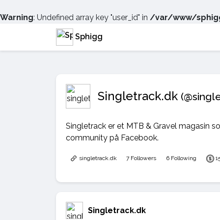
Warning
: Undefined array key "user_id" in
/var/www/sphigg
Sphigg
Singletrack.dk
(@single
Singletrack er et MTB & Gravel magasin 
community på Facebook.
singletrack.dk
7 Followers
6 Following
1
Singletrack.dk