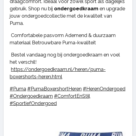
draagcomfort. Ideaal voor zowel sport als dagelijks
gebruik. Shop nu bij
ondergoedkraam
en upgrade
jouw ondergoedcollectie met de kwaliteit van
Puma.
Comfortabele pasvorm Ademend & duurzaam
materiaal Betrouwbare Puma-kwaliteit
Bestel vandaag nog bij ondergoedkraam en voel
het verschil!
https://ondergoedkraam.nl/heren/puma-
boxershorts-heren.html
#Puma
#PumaBoxershortHeren
#HerenOndergoed
#Ondergoedkraam
#ComfortEnStijl
#SportiefOndergoed