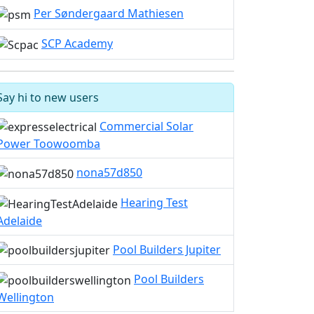
Per Søndergaard Mathiesen
SCP Academy
Say hi to new users
Commercial Solar
Power Toowoomba
nona57d850
Hearing Test
Adelaide
Pool Builders Jupiter
Pool Builders
Wellington