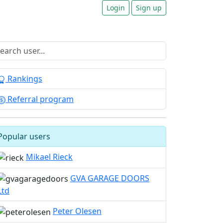
Login
Sign up
Rankings
Referral program
Popular users
Mikael Rieck
GVA GARAGE DOORS
Ltd
Peter Olesen