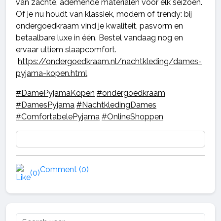
van zachte, ademende materialen voor elk seizoen.
Of je nu houdt van klassiek, modern of trendy: bij
ondergoedkraam vind je kwaliteit, pasvorm en
betaalbare luxe in één. Bestel vandaag nog en
ervaar ultiem slaapcomfort.
https://ondergoedkraam.nl/nachtkleding/dames-
pyjama-kopen.html
#DamePyjamaKopen
#ondergoedkraam
#DamesPyjama
#NachtkledingDames
#ComfortabelePyjama
#OnlineShoppen
Comment (0)
(0)